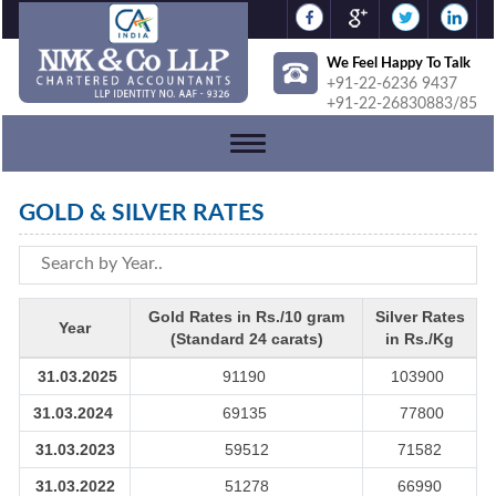
We Feel Happy To Talk
+91-22-6236 9437
+91-22-26830883/85
Toggle
navigation
GOLD & SILVER RATES
Gold Rates in Rs./10 gram
Silver Rates
Year
(Standard 24 carats)
in Rs./Kg
31.03.2025
91190
103900
31.03.2024
69135
77800
31.03.2023
59512
71582
31.03.2022
51278
66990