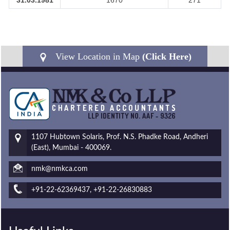
31.03.1981
1670
271
View Location in Map
(Click Here)
1107 Hubtown Solaris, Prof. N.S. Phadke Road, Andheri
(East), Mumbai - 400069.
nmk@nmkca.com
+91-22-62369437, +91-22-26830883